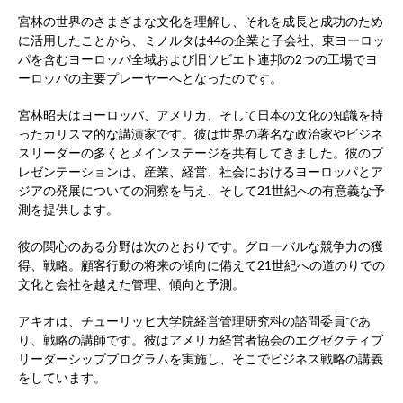
宮林の世界のさまざまな文化を理解し、それを成長と成功のため
に活用したことから、ミノルタは44の企業と子会社、東ヨーロッ
パを含むヨーロッパ全域および旧ソビエト連邦の2つの工場でヨ
ーロッパの主要プレーヤーへとなったのです。
宮林昭夫はヨーロッパ、アメリカ、そして日本の文化の知識を持
ったカリスマ的な講演家です。彼は世界の著名な政治家やビジネ
スリーダーの多くとメインステージを共有してきました。彼のプ
レゼンテーションは、産業、経営、社会におけるヨーロッパとア
ジアの発展についての洞察を与え、そして21世紀への有意義な予
測を提供します。
彼の関心のある分野は次のとおりです。グローバルな競争力の獲
得、戦略。顧客行動の将来の傾向に備えて21世紀への道のりでの
文化と会社を越えた管理、傾向と予測。
アキオは、チューリッヒ大学院経営管理研究科の諮問委員であ
り、戦略の講師です。彼はアメリカ経営者協会のエグゼクティブ
リーダーシッププログラムを実施し、そこでビジネス戦略の講義
をしています。