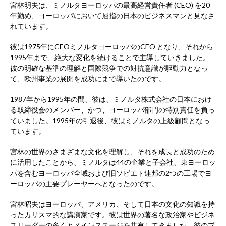
宮林明夫は、ミノルタヨーロッパの最高経営責任者 (CEO) を20
年勤め、ヨーロッパにおいて屈指の日本のビジネスマンと見なさ
れています。
彼は1975年にCEOミノルタヨーロッパのCEO となり、それから
1995年まで、絶大な変化を続けることで主導していきました。
彼の明確な基準の理解と国際競争での対抗意識が駆動力となっ
て、欧州事業の展開を成功にまで導いたのです。
1987年から1995年の間、彼は、ミノルタ株式会社の日本におけ
る取締役会のメンバー、かつ、ヨーロッパ部門の特別責任を負っ
ていました。1995年の引退後、彼はミノルタの上級顧問となっ
ています。
宮林の世界のさまざまな文化を理解し、それを成長と成功のため
に活用したことから、ミノルタは44の企業と子会社、東ヨーロッ
パを含むヨーロッパ全域および旧ソビエト連邦の2つの工場でヨ
ーロッパの主要プレーヤーへとなったのです。
宮林昭夫はヨーロッパ、アメリカ、そして日本の文化の知識を持
ったカリスマ的な講演家です。彼は世界の著名な政治家やビジネ
スリーダーの多くとメインステージを共有してきました。彼のプ