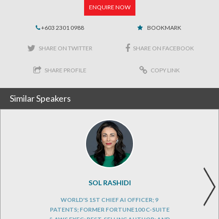
ENQUIRE NOW
+603 2301 0988
BOOKMARK
SHARE ON TWITTER
SHARE ON FACEBOOK
SHARE PROFILE
COPY LINK
Similar Speakers
SOL RASHIDI
WORLD'S 1ST CHIEF AI OFFICER; 9
PATENTS; FORMER FORTUNE100 C-SUITE