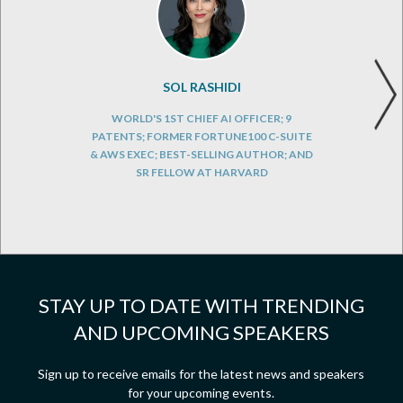
SOL RASHIDI
WORLD'S 1ST CHIEF AI OFFICER; 9
PATENTS; FORMER FORTUNE100 C-SUITE
& AWS EXEC; BEST-SELLING AUTHOR; AND
SR FELLOW AT HARVARD
STAY UP TO DATE WITH TRENDING
AND UPCOMING SPEAKERS
Sign up to receive emails for the latest news and speakers
for your upcoming events.