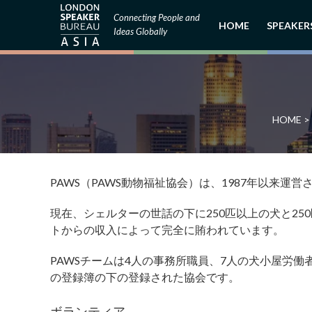
Connecting People and
HOME
SPEAKER
Ideas Globally
HOME
>
PAWS（PAWS動物福祉協会）は、1987年以来
現在、シェルターの世話の下に250匹以上の犬と2
トからの収入によって完全に賄われています。
PAWSチームは4人の事務所職員、7人の犬小屋労働
の登録簿の下の登録された協会です。
ボランティア